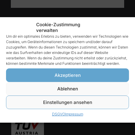
Kontakt
Cookie-Zustimmung
verwalten
Um dir ein optimales Erlebnis zu bieten, verwenden wir Technologien wie
Cookies, um Geräteinformationen zu speichern und/oder darauf
Reintex GmbH
zuzugreifen. Wenn du diesen Technologien zustimmst, können wir Daten
Anhalter Str. 15
wie das Surfverhalten oder eindeutige IDs auf dieser Website
verarbeiten. Wenn du deine Zustimmung nicht erteilst oder zurückziehst,
68775 Ketsch
können bestimmte Merkmale und Funktionen beeinträchtigt werden.
Tel:
Akzeptieren
06202-927 68 76
Ablehnen
E-Mail:
Einstellungen ansehen
info@reintex.com
DSGVO
Impressum