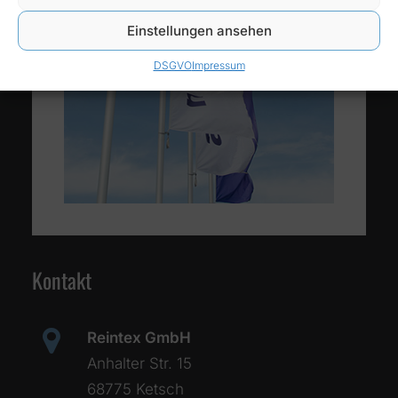
Einstellungen ansehen
DSGVO
Impressum
Kontakt
Reintex GmbH
Anhalter Str. 15
68775 Ketsch