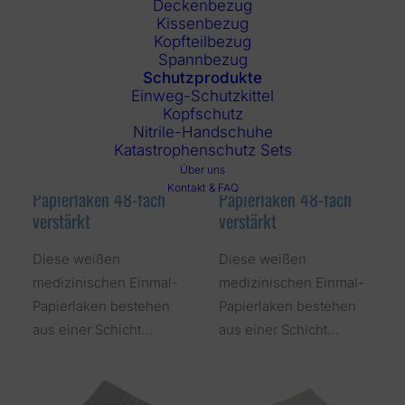
Deckenbezug
Kissenbezug
Kopfteilbezug
Spannbezug
Schutzprodukte
Einweg-Schutzkittel
Kopfschutz
Nitrile-Handschuhe
Katastrophenschutz Sets
Über uns
RTPTL 48 Einmal-
RTPTL 48/110 Einmal-
Kontakt & FAQ
Papierlaken 48-fach
Papierlaken 48-fach
verstärkt
verstärkt
Diese weißen
Diese weißen
medizinischen Einmal-
medizinischen Einmal-
Papierlaken bestehen
Papierlaken bestehen
aus einer Schicht…
aus einer Schicht…