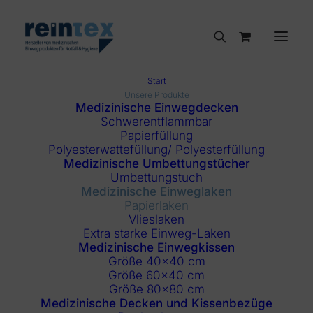
Start
Unsere Produkte
Medizinische Einwegdecken
Schwerentflammbar
Papierlaken
Papierfüllung
Polyesterwattefüllung/ Polyesterfüllung
Medizinische Umbettungstücher
Umbettungstuch
Medizinische Einweglaken
Papierlaken
Vlieslaken
Extra starke Einweg-Laken
Medizinische Einwegkissen
Größe 40×40 cm
Filter anzeigen
Größe 60×40 cm
Größe 80×80 cm
Medizinische Decken und Kissenbezüge