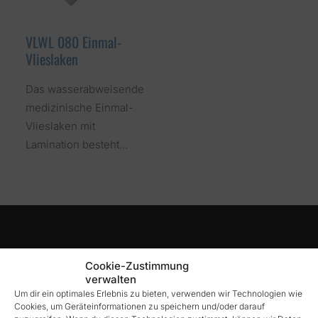
VLWL 080 Einmal-
Vlieslaken
Das wasserabweisende
medizinische Einmal-
Vlieslaken mit
Lamination besteht…
Cookie-Zustimmung
verwalten
Um dir ein optimales Erlebnis zu bieten, verwenden wir Technologien wie
Cookies, um Geräteinformationen zu speichern und/oder darauf