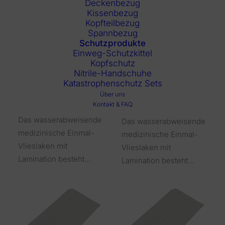
Deckenbezug
Kissenbezug
Kopfteilbezug
Spannbezug
Schutzprodukte
Einweg-Schutzkittel
Kopfschutz
Nitrile-Handschuhe
Katastrophenschutz Sets
VLBL 120 Einmal-
VLWL 100 Einmal-
Über uns
Vlieslaken
Vlieslaken
Kontakt & FAQ
Das wasserabweisende
Das wasserabweisende
medizinische Einmal-
medizinische Einmal-
Vlieslaken mit
Vlieslaken mit
Lamination besteht…
Lamination besteht…