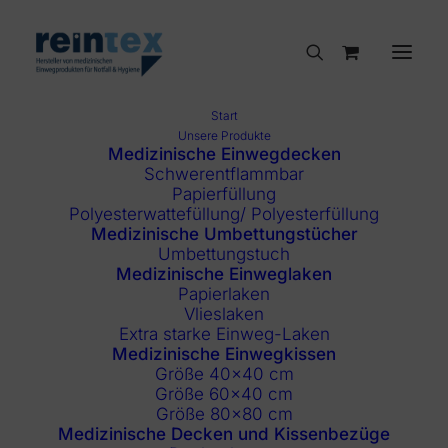
Start
Unsere Produkte
Medizinische Einwegdecken
Schwerentflammbar
Weiß
Papierfüllung
Polyesterwattefüllung/ Polyesterfüllung
Medizinische Umbettungstücher
Umbettungstuch
Medizinische Einweglaken
Papierlaken
Vlieslaken
Extra starke Einweg-Laken
Medizinische Einwegkissen
Größe 40×40 cm
Filter anzeigen
Größe 60×40 cm
Größe 80×80 cm
Medizinische Decken und Kissenbezüge