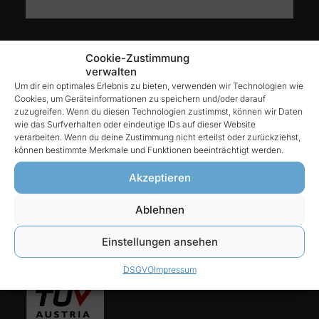
Kontakt
Cookie-Zustimmung
verwalten
Um dir ein optimales Erlebnis zu bieten, verwenden wir Technologien wie
Cookies, um Geräteinformationen zu speichern und/oder darauf
Reintex GmbH
zuzugreifen. Wenn du diesen Technologien zustimmst, können wir Daten
Anhalter Str. 15
wie das Surfverhalten oder eindeutige IDs auf dieser Website
verarbeiten. Wenn du deine Zustimmung nicht erteilst oder zurückziehst,
68775 Ketsch
können bestimmte Merkmale und Funktionen beeinträchtigt werden.
Tel:
Akzeptieren
06202-927 68 76
Ablehnen
E-Mail:
Einstellungen ansehen
info@reintex.com
DSGVO
Impressum