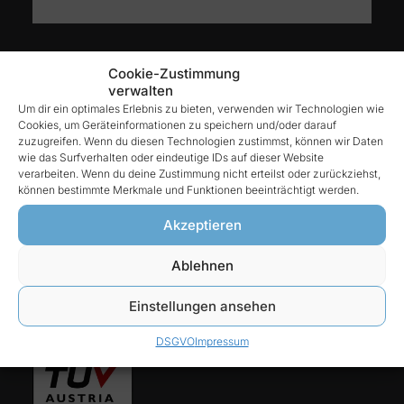
Kontakt
Cookie-Zustimmung
verwalten
Um dir ein optimales Erlebnis zu bieten, verwenden wir Technologien wie
Cookies, um Geräteinformationen zu speichern und/oder darauf
Reintex GmbH
zuzugreifen. Wenn du diesen Technologien zustimmst, können wir Daten
Anhalter Str. 15
wie das Surfverhalten oder eindeutige IDs auf dieser Website
verarbeiten. Wenn du deine Zustimmung nicht erteilst oder zurückziehst,
68775 Ketsch
können bestimmte Merkmale und Funktionen beeinträchtigt werden.
Tel:
Akzeptieren
06202-927 68 76
Ablehnen
E-Mail:
Einstellungen ansehen
info@reintex.com
DSGVO
Impressum