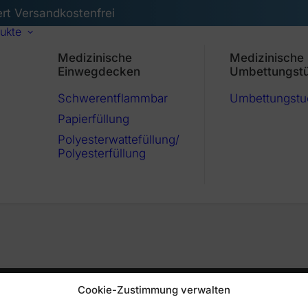
ert Versandkostenfrei
ukte
Medizinische
Medizinische
Einwegdecken
Umbettungst
Schwerentflammbar
Umbettungstu
Papierfüllung
Polyesterwattefüllung/
Polyesterfüllung
Cookie-Zustimmung verwalten