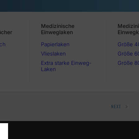
Medizinische
Medizin
ücher
Einweglaken
Einwegk
ch
Papierlaken
Größe 
Vlieslaken
Größe 6
Extra starke Einweg-
Größe 8
Laken
NEXT