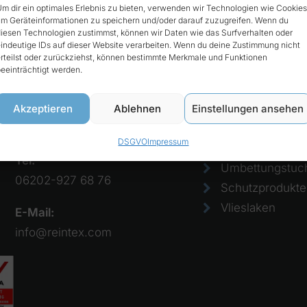
m dir ein optimales Erlebnis zu bieten, verwenden wir Technologien wie Cookies
m Geräteinformationen zu speichern und/oder darauf zuzugreifen. Wenn du
iesen Technologien zustimmst, können wir Daten wie das Surfverhalten oder
t
Produkte
indeutige IDs auf dieser Website verarbeiten. Wenn du deine Zustimmung nicht
rteilst oder zurückziehst, können bestimmte Merkmale und Funktionen
eeinträchtigt werden.
Reintex GmbH
Bezüge
Anhalter Str. 15
Einmalkissen
Akzeptieren
Ablehnen
Einstellungen ansehen
68775 Ketsch
Einweglaken
DSGVO
Impressum
Papierlaken
Tel:
Umbettungstuc
06202-927 68 76
Schutzprodukte
Vlieslaken
E-Mail:
info@reintex.com