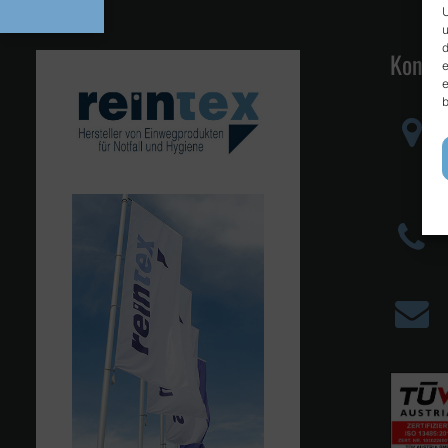
U
u
d
Kontak
e
e
b