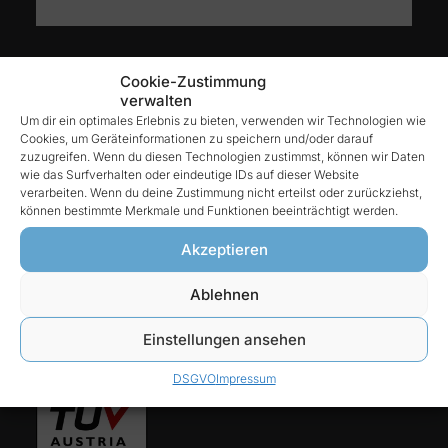
Kontakt
Cookie-Zustimmung
verwalten
Um dir ein optimales Erlebnis zu bieten, verwenden wir Technologien wie
Cookies, um Geräteinformationen zu speichern und/oder darauf
Reintex GmbH
zuzugreifen. Wenn du diesen Technologien zustimmst, können wir Daten
Anhalter Str. 15
wie das Surfverhalten oder eindeutige IDs auf dieser Website
verarbeiten. Wenn du deine Zustimmung nicht erteilst oder zurückziehst,
68775 Ketsch
können bestimmte Merkmale und Funktionen beeinträchtigt werden.
Tel:
Akzeptieren
06202-927 68 76
Ablehnen
E-Mail:
Einstellungen ansehen
info@reintex.com
DSGVO
Impressum