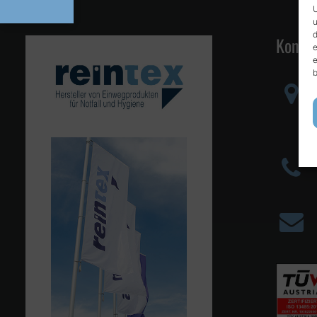
U
u
d
Kontak
e
e
b