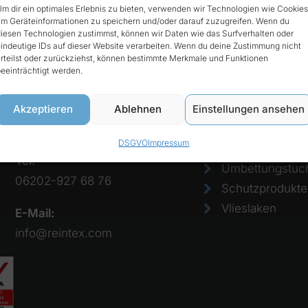
m dir ein optimales Erlebnis zu bieten, verwenden wir Technologien wie Cookies
m Geräteinformationen zu speichern und/oder darauf zuzugreifen. Wenn du
iesen Technologien zustimmst, können wir Daten wie das Surfverhalten oder
t
Produkte
indeutige IDs auf dieser Website verarbeiten. Wenn du deine Zustimmung nicht
rteilst oder zurückziehst, können bestimmte Merkmale und Funktionen
eeinträchtigt werden.
Reintex GmbH
Bezüge
Anhalter Str. 15
Einmalkissen
Akzeptieren
Ablehnen
Einstellungen ansehen
68775 Ketsch
Einweglaken
DSGVO
Impressum
Papierlaken
Tel:
Umbettungstuc
06202-927 68 76
Schutzprodukte
Vlieslaken
E-Mail:
info@reintex.com