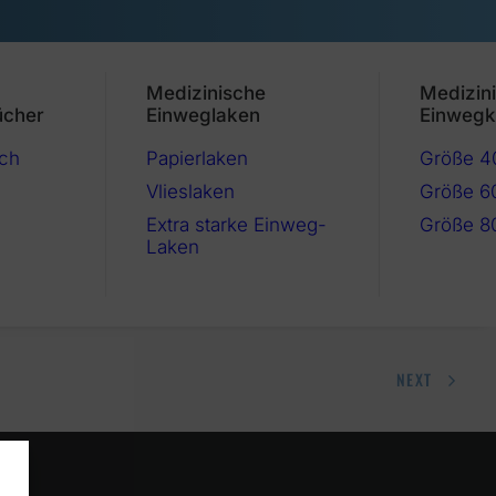
Medizinische
Medizin
ücher
Einweglaken
Einwegk
ch
Papierlaken
Größe 
Vlieslaken
Größe 6
Extra starke Einweg-
Größe 8
Laken
NEXT