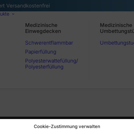
ert Versandkostenfrei
ukte
Medizinische
Medizinische
Einwegdecken
Umbettungst
Schwerentflammbar
Umbettungstu
Papierfüllung
Polyesterwattefüllung/
Polyesterfüllung
Cookie-Zustimmung verwalten