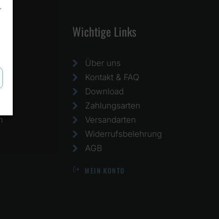
,
Wichtige Links
Über uns
Kontakt & FAQ
Download
Zahlungsarten
h
Versandarten
Widerrufsbelehrung
AGB
MEIN KONTO