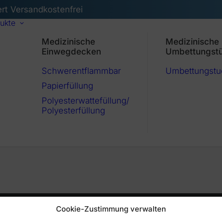
ert Versandkostenfrei
ukte
Medizinische
Medizinische
Einwegdecken
Umbettungst
Schwerentflammbar
Umbettungstu
Papierfüllung
Polyesterwattefüllung/
Polyesterfüllung
Cookie-Zustimmung verwalten