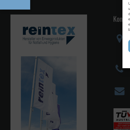
U
u
d
Kontak
e
e
b