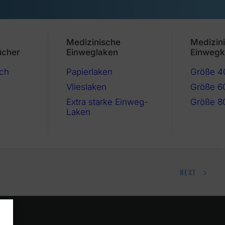
Medizinische
Medizin
ücher
Einweglaken
Einwegk
ch
Papierlaken
Größe 
Vlieslaken
Größe 6
Extra starke Einweg-
Größe 8
Laken
NEXT