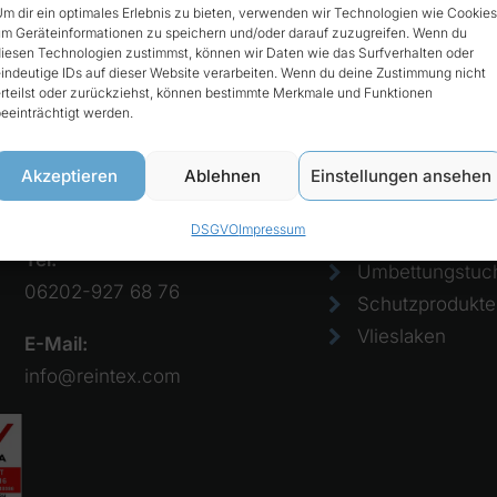
m dir ein optimales Erlebnis zu bieten, verwenden wir Technologien wie Cookies
m Geräteinformationen zu speichern und/oder darauf zuzugreifen. Wenn du
iesen Technologien zustimmst, können wir Daten wie das Surfverhalten oder
t
Produkte
indeutige IDs auf dieser Website verarbeiten. Wenn du deine Zustimmung nicht
rteilst oder zurückziehst, können bestimmte Merkmale und Funktionen
eeinträchtigt werden.
Reintex GmbH
Bezüge
Anhalter Str. 15
Einmalkissen
Akzeptieren
Ablehnen
Einstellungen ansehen
68775 Ketsch
Einweglaken
DSGVO
Impressum
Papierlaken
Tel:
Umbettungstuc
06202-927 68 76
Schutzprodukte
Vlieslaken
E-Mail:
info@reintex.com