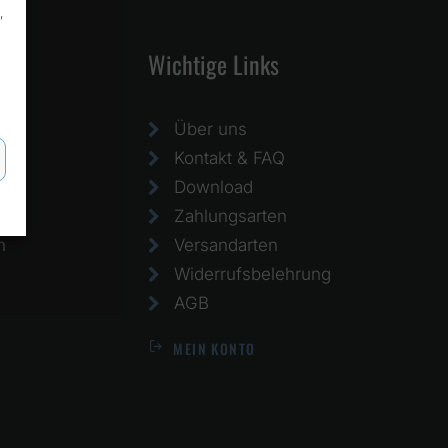
,
Wichtige Links
Über uns
Kontakt & FAQ
Download
Zahlungsarten
h
Versandarten
Widerrufsbelehrung
AGB
MEIN KONTO