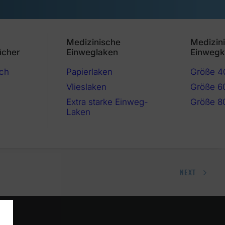
Medizinische
Medizin
ücher
Einweglaken
Einwegk
ch
Papierlaken
Größe 
Vlieslaken
Größe 6
Extra starke Einweg-
Größe 8
Laken
NEXT