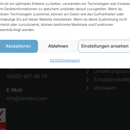
m dir ein optimales Erlebnis zu bieten, verwenden wir Technologien wie Cookies
m Geräteinformationen zu speichern und/oder darauf zuzugreifen. Wenn du
iesen Technologien zustimmst, können wir Daten wie das Surfverhalten oder
t
Produkte
indeutige IDs auf dieser Website verarbeiten. Wenn du deine Zustimmung nicht
rteilst oder zurückziehst, können bestimmte Merkmale und Funktionen
eeinträchtigt werden.
Reintex GmbH
Bezüge
Anhalter Str. 15
Einmalkissen
Akzeptieren
Ablehnen
Einstellungen ansehen
68775 Ketsch
Einweglaken
DSGVO
Impressum
Papierlaken
Tel:
Umbettungstuc
06202-927 68 76
Schutzprodukte
Vlieslaken
E-Mail:
info@reintex.com