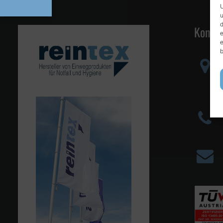
U
u
d
Kontak
e
e
b