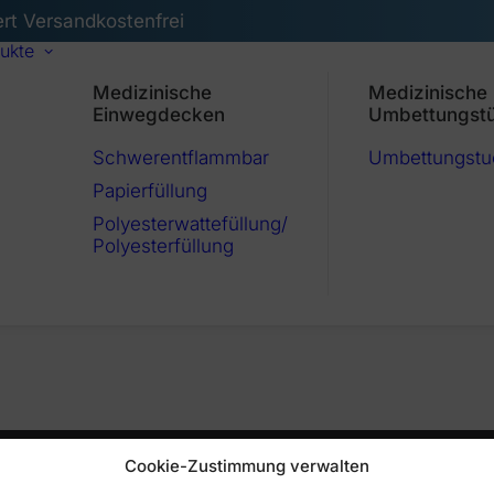
ert Versandkostenfrei
ukte
Medizinische
Medizinische
Einwegdecken
Umbettungst
Schwerentflammbar
Umbettungstu
Papierfüllung
Polyesterwattefüllung/
Polyesterfüllung
Cookie-Zustimmung verwalten