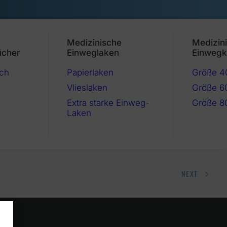
Medizinische
Medizin
ücher
Einweglaken
Einwegk
ch
Papierlaken
Größe 
Vlieslaken
Größe 6
Extra starke Einweg-
Größe 8
Laken
NEXT