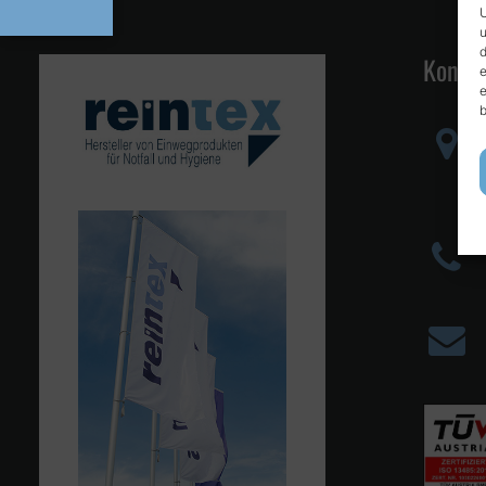
U
u
d
Kontak
e
e
b