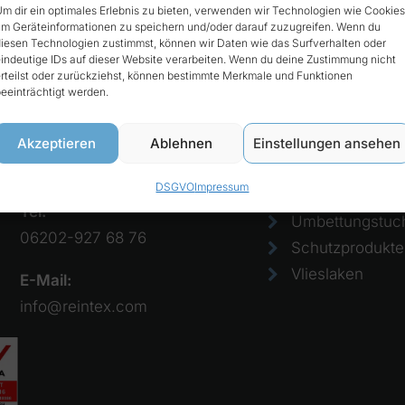
m dir ein optimales Erlebnis zu bieten, verwenden wir Technologien wie Cookies
m Geräteinformationen zu speichern und/oder darauf zuzugreifen. Wenn du
iesen Technologien zustimmst, können wir Daten wie das Surfverhalten oder
t
Produkte
indeutige IDs auf dieser Website verarbeiten. Wenn du deine Zustimmung nicht
rteilst oder zurückziehst, können bestimmte Merkmale und Funktionen
eeinträchtigt werden.
Reintex GmbH
Bezüge
Anhalter Str. 15
Einmalkissen
Akzeptieren
Ablehnen
Einstellungen ansehen
68775 Ketsch
Einweglaken
DSGVO
Impressum
Papierlaken
Tel:
Umbettungstuc
06202-927 68 76
Schutzprodukte
Vlieslaken
E-Mail:
info@reintex.com