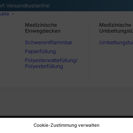
ert Versandkostenfrei
ukte
Medizinische
Medizinische
Einwegdecken
Umbettungst
Schwerentflammbar
Umbettungstu
Papierfüllung
Polyesterwattefüllung/
Polyesterfüllung
Cookie-Zustimmung verwalten