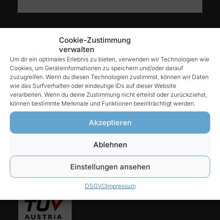
Kontakt
Cookie-Zustimmung
verwalten
Um dir ein optimales Erlebnis zu bieten, verwenden wir Technologien wie
Cookies, um Geräteinformationen zu speichern und/oder darauf
Reintex GmbH
zuzugreifen. Wenn du diesen Technologien zustimmst, können wir Daten
Anhalter Str. 15
wie das Surfverhalten oder eindeutige IDs auf dieser Website
verarbeiten. Wenn du deine Zustimmung nicht erteilst oder zurückziehst,
68775 Ketsch
können bestimmte Merkmale und Funktionen beeinträchtigt werden.
Tel:
Akzeptieren
06202-927 68 76
Ablehnen
E-Mail:
Einstellungen ansehen
info@reintex.com
DSGVO
Impressum