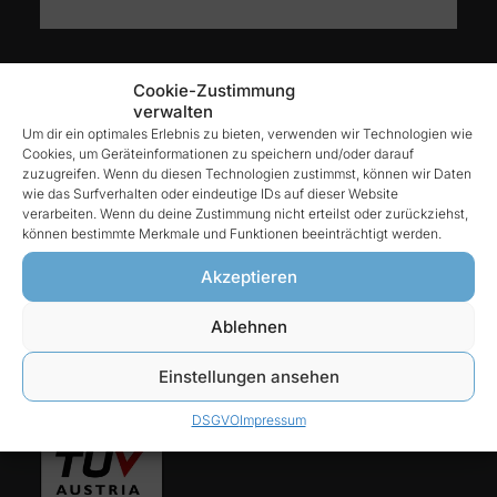
Kontakt
Cookie-Zustimmung
verwalten
Um dir ein optimales Erlebnis zu bieten, verwenden wir Technologien wie
Cookies, um Geräteinformationen zu speichern und/oder darauf
Reintex GmbH
zuzugreifen. Wenn du diesen Technologien zustimmst, können wir Daten
Anhalter Str. 15
wie das Surfverhalten oder eindeutige IDs auf dieser Website
verarbeiten. Wenn du deine Zustimmung nicht erteilst oder zurückziehst,
68775 Ketsch
können bestimmte Merkmale und Funktionen beeinträchtigt werden.
Tel:
Akzeptieren
06202-927 68 76
Ablehnen
E-Mail:
Einstellungen ansehen
info@reintex.com
DSGVO
Impressum