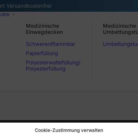
ert Versandkostenfrei
ukte
Medizinische
Medizinische
Einwegdecken
Umbettungst
Schwerentflammbar
Umbettungstu
Papierfüllung
Polyesterwattefüllung/
Polyesterfüllung
Cookie-Zustimmung verwalten