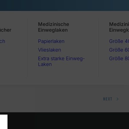
Medizinische
Medizin
ücher
Einweglaken
Einwegk
ch
Papierlaken
Größe 
Vlieslaken
Größe 6
Extra starke Einweg-
Größe 8
Laken
NEXT