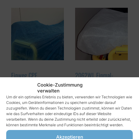
Einweg CPE
2062WL Einmal-
Matratzenschutzbezug
Kissen-Bezüge
Cookie-Zustimmung
RTBCE – Mat
verwalten
Medizinische Einmal-
Um dir ein optimales Erlebnis zu bieten, verwenden wir Technologien wie
Cookies, um Geräteinformationen zu speichern und/oder darauf
Einweg - CPE-
Kissen-Bezüge
zuzugreifen. Wenn du diesen Technologien zustimmst, können wir Daten
Matratzenschutzbezug
laminiert weiß Dieser
wie das Surfverhalten oder eindeutige IDs auf dieser Website
mit Gummi
verarbeiten. Wenn du deine Zustimmung nicht erteilst oder zurückziehst,
Überzug dient zum…
können bestimmte Merkmale und Funktionen beeinträchtigt werden.
(Spannbettbezug) Aus
blauer…
Akzeptieren