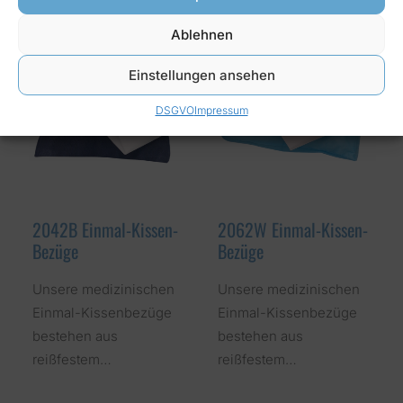
Ablehnen
Einstellungen ansehen
DSGVO
Impressum
2042B Einmal-Kissen-
2062W Einmal-Kissen-
Bezüge
Bezüge
Unsere medizinischen
Unsere medizinischen
Einmal-Kissenbezüge
Einmal-Kissenbezüge
bestehen aus
bestehen aus
reißfestem…
reißfestem…