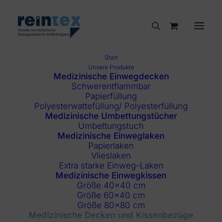
Start
Unsere Produkte
Start
Medizinische Decken und Kissenbezüge
Medizinische Einwegdecken
Schwerentflammbar
Kissenbezug
Größe 62x42 cm
Papierfüllung
2062B Einmal-Kissen-Bezüge
Polyesterwattefüllung/ Polyesterfüllung
Medizinische Umbettungstücher
Umbettungstuch
Medizinische Einweglaken
Papierlaken
Vlieslaken
Extra starke Einweg-Laken
Medizinische Einwegkissen
Größe 40×40 cm
Größe 60×40 cm
Größe 80×80 cm
Medizinische Decken und Kissenbezüge