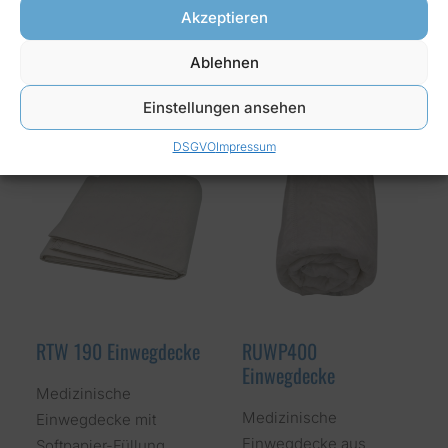
Einwegdecke aus
Einwegdecke mit
Akzeptieren
körperfreundlichem und
Softpapier-Füllung.
hautsympathischem…
Gewicht: ca. 340g
Ablehnen
Größe:…
Einstellungen ansehen
DSGVO
Impressum
RTW 190 Einwegdecke
RUWP400
Einwegdecke
Medizinische
Medizinische
Einwegdecke mit
Einwegdecke aus
Softpapier-Füllung.