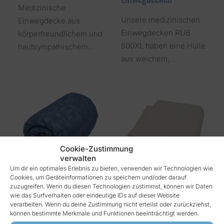
Medizinische
Unsere medizinischen
Einwegdecke aus
Einwegdecken RUB
körperfreundlichem und
500XL haben eine Hülle
hautsympathischem…
aus weichem,…
Cookie-Zustimmung
verwalten
Um dir ein optimales Erlebnis zu bieten, verwenden wir Technologien wie
Cookies, um Geräteinformationen zu speichern und/oder darauf
zuzugreifen. Wenn du diesen Technologien zustimmst, können wir Daten
RUB600 Einwegdecke
RTW 350 Einwegdecke
wie das Surfverhalten oder eindeutige IDs auf dieser Website
verarbeiten. Wenn du deine Zustimmung nicht erteilst oder zurückziehst,
können bestimmte Merkmale und Funktionen beeinträchtigt werden.
Medizinische
Medizinische