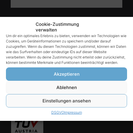
Kontakt
Cookie-Zustimmung
verwalten
Um dir ein optimales Erlebnis zu bieten, verwenden wir Technologien wie
Cookies, um Geräteinformationen zu speichern und/oder darauf
Reintex GmbH
zuzugreifen. Wenn du diesen Technologien zustimmst, können wir Daten
Anhalter Str. 15
wie das Surfverhalten oder eindeutige IDs auf dieser Website
verarbeiten. Wenn du deine Zustimmung nicht erteilst oder zurückziehst,
68775 Ketsch
können bestimmte Merkmale und Funktionen beeinträchtigt werden.
Tel:
Akzeptieren
06202-927 68 76
Ablehnen
E-Mail:
Einstellungen ansehen
info@reintex.com
DSGVO
Impressum