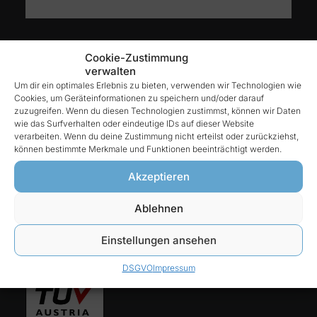
Kontakt
Cookie-Zustimmung
verwalten
Um dir ein optimales Erlebnis zu bieten, verwenden wir Technologien wie
Cookies, um Geräteinformationen zu speichern und/oder darauf
Reintex GmbH
zuzugreifen. Wenn du diesen Technologien zustimmst, können wir Daten
Anhalter Str. 15
wie das Surfverhalten oder eindeutige IDs auf dieser Website
verarbeiten. Wenn du deine Zustimmung nicht erteilst oder zurückziehst,
68775 Ketsch
können bestimmte Merkmale und Funktionen beeinträchtigt werden.
Tel:
Akzeptieren
06202-927 68 76
Ablehnen
E-Mail:
Einstellungen ansehen
info@reintex.com
DSGVO
Impressum